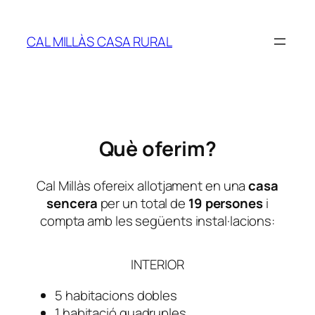
Skip
to
CAL MILLÀS CASA RURAL
content
Què oferim?
Cal Millàs ofereix allotjament en una
casa
sencera
per un total de
19 persones
i
compta amb les següents instal·lacions:
INTERIOR
5 habitacions dobles
1 habitació quadruples