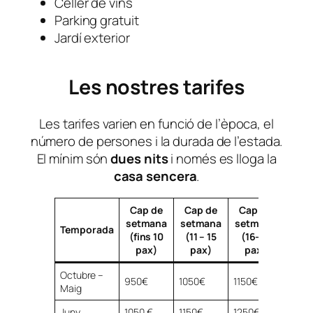
Celler de vins
Parking gratuit
Jardí exterior
Les nostres tarifes
Les tarifes varien en funció de l’època, el
número de persones i la durada de l’estada.
El mínim són
dues nits
i només es lloga la
casa sencera
.
Cap de
Cap de
Cap de
Setm
setmana
setmana
setmana
Senc
Temporada
(fins 10
(11 – 15
(16-19
(fin
pax)
pax)
pax)
pa
Octubre –
950€
1050€
1150€
2000
Maig
Juny
1050 €
1150€
1250€
2000