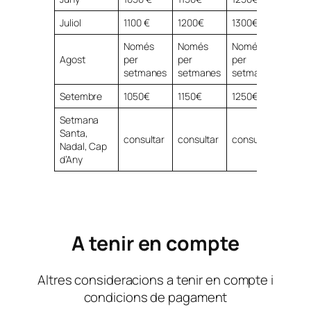
Juliol
1100 €
1200€
1300€
2500
Només
Només
Només
Agost
per
per
per
2500
setmanes
setmanes
setmanes
Setembre
1050€
1150€
1250€
2000
Setmana
Santa,
consultar
consultar
consultar
consu
Nadal, Cap
d’Any
A tenir en compte
Altres consideracions a tenir en compte i
condicions de pagament