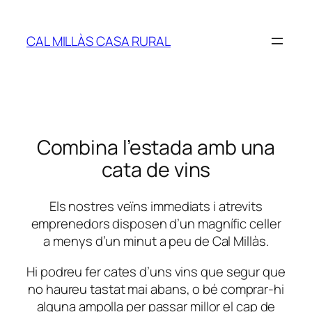
Skip
to
CAL MILLÀS CASA RURAL
content
Combina l’estada amb una
cata de vins
Els nostres veïns immediats i atrevits
emprenedors disposen d’un magnífic celler
a menys d’un minut a peu de Cal Millàs.
Hi podreu fer cates d’uns vins que segur que
no haureu tastat mai abans, o bé comprar-hi
alguna ampolla per passar millor el cap de