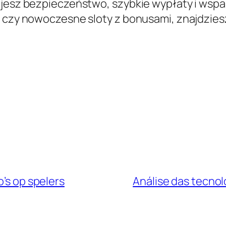
ujesz bezpieczeństwo, szybkie wypłaty i wspar
czy nowoczesne sloty z bonusami, znajdziesz co
o’s op spelers
Análise das tecno