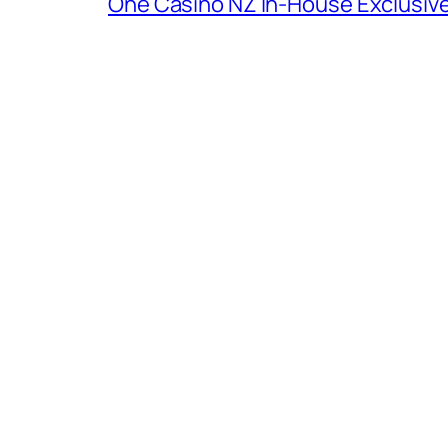
One Casino NZ In-House Exclusive