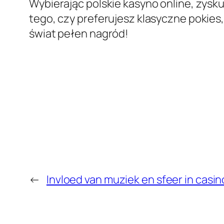
Wybierając polskie kasyno online, zysk
tego, czy preferujesz klasyczne pokies, 
świat pełen nagród!
←
Invloed van muziek en sfeer in casin