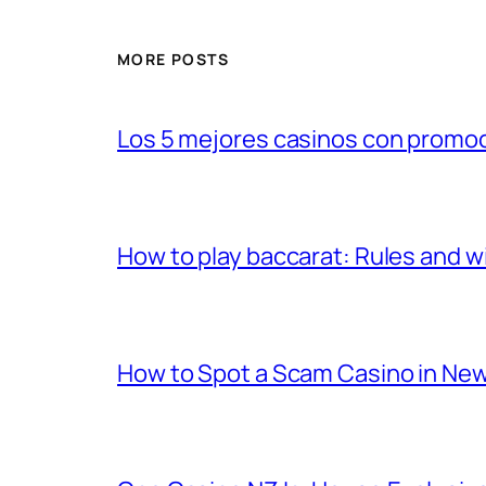
MORE POSTS
Los 5 mejores casinos con promo
How to play baccarat: Rules and w
How to Spot a Scam Casino in Ne