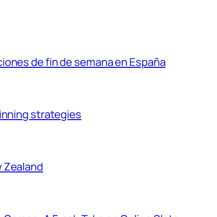
ciones de fin de semana en España
inning strategies
w Zealand